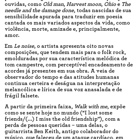
ouvidas, como
Old man
,
Harvest moon
,
Ohio
e
The
needle and the damage done
, todas nascidas de sua
sensibilidade apurada para traduzir em poesia
cantada os mais variados aspectos da vida, como
violência, morte, amizade e, principalmente,
amor.
Em
Le noise
, o artista apresenta oito novas
composições, que tendem mais para o folk rock,
emolduradas por sua característica melódica de
tom campestre, com perceptível encadeamento de
acordes já presentes em sua obra. A veia de
observador do tempo e das atitudes humanas
continua certeira e deságua na interpretação
melancólica e lírica de sua voz anasalada e de
frágil falsete.
A partir da primeira faixa,
Walk with me
, expõe
como se sente hoje no mundo (“I lost some
friends/(...) I miss the old friendship”), com a
perda de pessoas queridas – uma delas, o
guitarrista Ben Keith, antigo colaborador do
músico, que faleceu de um ataque cardíaco, em