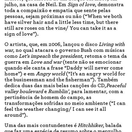
julho, na casa de Neil. Em
Sign of love
, demonstra
toda a compaixão e empatia que sente pelas
pessoas, sejam próximas ou não (“When we both
have silver hair and a little less time, but there
still are roses on the vine/ You can take it as a
sign of love”).
O artista, que, em 2006, lançou o disco
Living with
war
, no qual atacara o governo Bush com músicas
como
Let’s impeach the president
, retoma o tema da
guerra em
Love and war
(tente não se emocionar
quando ele canta a frase “Daddy will never come
home”) e em
Angry world
(“It’s an angry world for
the businessman and the fisherman”). Também
dedica duas das mais belas canções do CD,
Peaceful
valley boulevard
e
Rumblin’
, para lamentar, com a
pertinência de homem do campo, as
transformações sofridas no meio ambiente (“I can
feel the weather changing/ I can see it all
around”).
Uma das mais contundentes é
Hitchhiker
, balada
que faz uma espécie de resumo sobre o mergulho