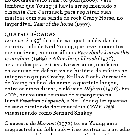
no documentário
Heart of gold
(2006). Vale
lembrar que Young já havia arregimentado o
cineasta Jim Jarmusch para registrar suas
músicas com sua banda de rock Crazy Horse, no
imperdível
Year of the horse
(1997).
QUATRO DÉCADAS
Le noise
é o 45º disco dessas quatro décadas de
carreira solo de Neil Young, que teve momentos
memoráveis, como os álbuns
Everybody knows this
is nowhere
(1969) e
After the gold rush
(1970),
aclamados pela crítica. Nesses anos, o músico
colocou-se em definitivo na história da música ao
integrar o grupo Crosby, Stills & Nash. Acrescido
de Young no final do nome, o quarteto lançou,
entre os cinco discos, o clássico
Déjà vu
(1970). Em
2006, houve uma reunião do supergrupo na
turnê
Freedom of speech,
e Neil Young fez questão
de ser o diretor do documentário
CSNY: Déjà
vu,
assinando como Bernard Shakey.
O sucesso de
Harvest
(1972) torna Young uma
megaestrela do folk rock – isso contraria o arredio