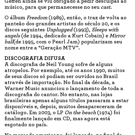
Geffen ainda se viu obrigado a pedir desculpas ao
músico, para que permanecesse no seu
cast
.
O álbum
Freedom
(1989), então, o traz de volta ao
panteão dos grandes artistas do século 20, e os
discos seguintes
Unplugged
(1993),
Sleeps with
angels
(de 1994, dedicado a Kurt Cobain) e
Mirror
ball
(de 1995, com o Pearl Jam) popularizam seu
nome entre a “Geração MTV”.
DISCOGRAFIA DIFUSA
A discografia de Neil Young sofre de alguns
atropelos. Por exemplo, até os anos 1990, muitos
de seus discos só podiam ser ouvidos no Brasil
através de importação. No final da década, a
Warner Music anunciou o lançamento de toda a
discografia do cantor. No entanto, nas lojas
brasileiras apenas alguns títulos passaram a estar
disponíveis e, depois, muitos desapareceram de
catálogo. Em 2003, o LP
On the beach
(1974) foi
finalmente lançado em CD, mas agora está
esgotado no país.