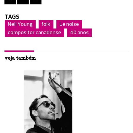
TAGS
Neil Young
folk
Le noise
compositor canadense
40 anos
veja também