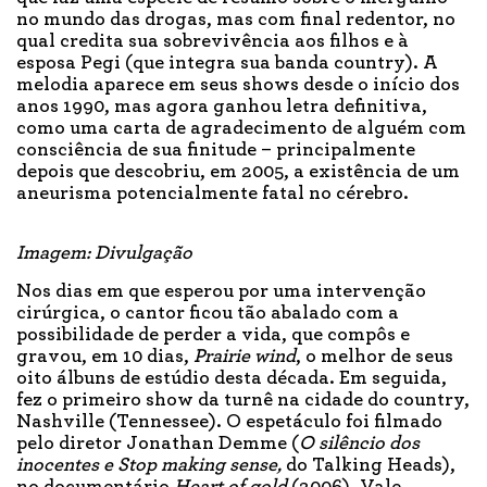
no mundo das drogas, mas com final redentor, no
qual credita sua sobrevivência aos filhos e à
esposa Pegi (que integra sua banda country). A
melodia aparece em seus shows desde o início dos
anos 1990, mas agora ganhou letra definitiva,
como uma carta de agradecimento de alguém com
consciência de sua finitude – principalmente
depois que descobriu, em 2005, a existência de um
aneurisma potencialmente fatal no cérebro.
Imagem: Divulgação
Nos dias em que esperou por uma intervenção
cirúrgica, o cantor ficou tão abalado com a
possibilidade de perder a vida, que compôs e
gravou, em 10 dias,
Prairie wind
, o melhor de seus
oito álbuns de estúdio desta década. Em seguida,
fez o primeiro show da turnê na cidade do country,
Nashville (Tennessee). O espetáculo foi filmado
pelo diretor Jonathan Demme (
O silêncio dos
inocentes e Stop making sense,
do Talking Heads),