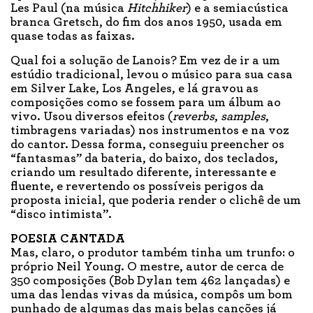
Les Paul (na música
Hitchhiker
) e a semiacústica
branca Gretsch, do fim dos anos 1950, usada em
quase todas as faixas.
Qual foi a solução de Lanois? Em vez de ir a um
estúdio tradicional, levou o músico para sua casa
em Silver Lake, Los Angeles, e lá gravou as
composições como se fossem para um álbum ao
vivo. Usou diversos efeitos (
reverbs
,
samples
,
timbragens variadas) nos instrumentos e na voz
do cantor. Dessa forma, conseguiu preencher os
“fantasmas” da bateria, do baixo, dos teclados,
criando um resultado diferente, interessante e
fluente, e revertendo os possíveis perigos da
proposta inicial, que poderia render o clichê de um
“disco intimista”.
POESIA CANTADA
Mas, claro, o produtor também tinha um trunfo: o
próprio Neil Young. O mestre, autor de cerca de
350 composições (Bob Dylan tem 462 lançadas) e
uma das lendas vivas da música, compôs um bom
punhado de algumas das mais belas canções já