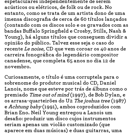
espetaculares independentemente de serem
acústicos ou elétricos, de folk ou de rock. No
entanto, como se trata de um artista dono de uma
imensa discografia de cerca de 60 títulos lançados
(contando com os discos solo e os gravados com as
bandas Buffalo Springfield e Crosby, Stills, Nash &
Young), há alguns títulos que conseguem dividir a
opinião do público. Talvez esse seja o caso do
recente
Le noise
, CD que vem coroar os 40 anos de
carreira fonográfica do legendário compositor
canadense, que completa 65 anos no dia 12 de
novembro.
Curiosamente, o título é uma corruptela para o
sobrenome do produtor musical do CD, Daniel
Lanois, nome que esteve por trás de álbuns como o
premiado
Time out of mind
(1997), de Bob Dylan, e
os arrasa-quarteirões do U2
The joshua tree
(1987)
e
Achtung baby
(1991), ambos coproduzidos com
Brian Eno. Neil Young entregou a Lanois um
desafio: produzir um disco cujos instrumentos
seriam apenas um violão customizado (que
aparece em duas músicas) e duas guitarras, uma