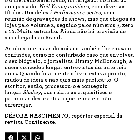
No mercado americano, foi lançado, no final do
ano passado,
Neil Young archives
, com diversos
títulos. Um deles é
Performance series
, uma
reunião de gravações de shows, mas que chegou às
lojas pelo volume 2, seguido pelos números 3, zero
e 12. Muito estranho. Ainda não há previsão de
sua chegada ao Brasil.
As idiossincrasias do músico também lhe causam
confusões, como no conturbado caso que envolveu
o seu biógrafo, o jornalista Jimmy McDonough, a
quem concedeu longas entrevistas durante seis
anos. Quando finalmente o livro estava pronto,
mudou de ideia e não quis mais publicá-lo. O
escritor, então, processou-o e conseguiu
lançar
Shakey
, que relata as esquisitices e
paranoias desse artista que teima em não
enferrujar.
DÉBORA NASCIMENTO
, repórter especial da
revista
Continente
.