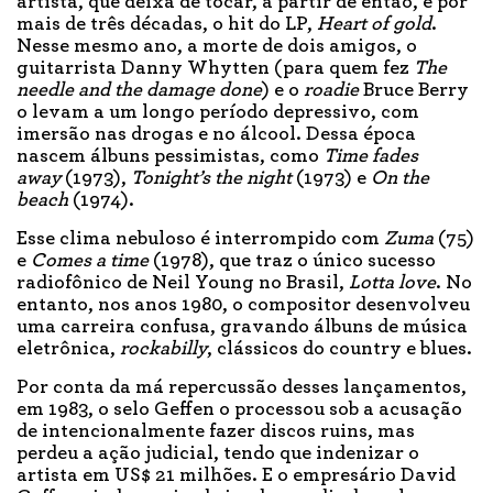
artista, que deixa de tocar, a partir de então, e por
mais de três décadas, o hit do LP,
Heart of gold
.
Nesse mesmo ano, a morte de dois amigos, o
guitarrista Danny Whytten (para quem fez
The
needle and the damage done
) e o
roadie
Bruce Berry
o levam a um longo período depressivo, com
imersão nas drogas e no álcool. Dessa época
nascem álbuns pessimistas, como
Time fades
away
(1973),
Tonight’s the night
(1973) e
On the
beach
(1974).
Esse clima nebuloso é interrompido com
Zuma
(75)
e
Comes a time
(1978), que traz o único sucesso
radiofônico de Neil Young no Brasil,
Lotta love
. No
entanto, nos anos 1980, o compositor desenvolveu
uma carreira confusa, gravando álbuns de música
eletrônica,
rockabilly
, clássicos do country e blues.
Por conta da má repercussão desses lançamentos,
em 1983, o selo Geffen o processou sob a acusação
de intencionalmente fazer discos ruins, mas
perdeu a ação judicial, tendo que indenizar o
artista em US$ 21 milhões. E o empresário David