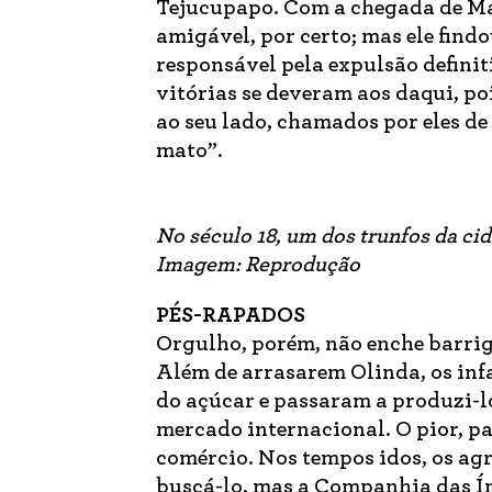
Tejucupapo. Com a chegada de Ma
amigável, por certo; mas ele findo
responsável pela expulsão defini
vitórias se deveram aos daqui, po
ao seu lado, chamados por eles de
mato”.
No século 18, um dos trunfos da cid
Imagem: Reprodução
PÉS-RAPADOS
Orgulho, porém, não enche barriga
Além de arrasarem Olinda, os inf
do açúcar e passaram a produzi-l
mercado internacional. O pior, pa
comércio. Nos tempos idos, os ag
buscá-lo, mas a Companhia das Í