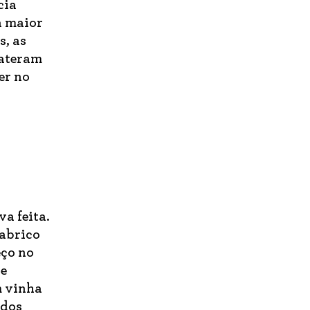
cia
a maior
s, as
bateram
er no
a feita.
fabrico
eço no
de
m vinha
 dos