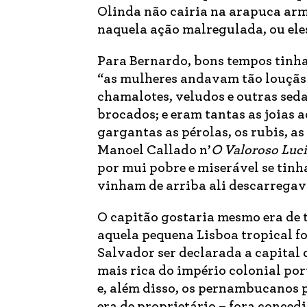
Olinda não cairia na arapuca arm
naquela ação malregulada, ou ele
Para Bernardo, bons tempos tinh
“as mulheres andavam tão louçãs 
chamalotes, veludos e outras sedas
brocados; e eram tantas as joias
gargantas as pérolas, os rubis, a
Manoel Callado n’
O Valoroso Luc
por mui pobre e miserável se tinha
vinham de arriba ali descarregav
O capitão gostaria mesmo era de 
aquela pequena Lisboa tropical fo
Salvador ser declarada a capital 
mais rica do império colonial por
e, além disso, os pernambucanos 
era de proprietário – fora conced