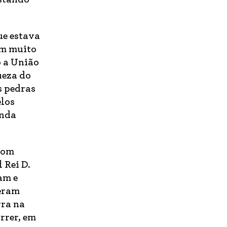
ue estava
em muito
o a União
ueza do
s pedras
elos
inda
com
 Rei D.
am e
deram
rra na
rrer, em