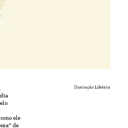
Ilustração
Libório
,
 dia
elo
como ele
reza” de