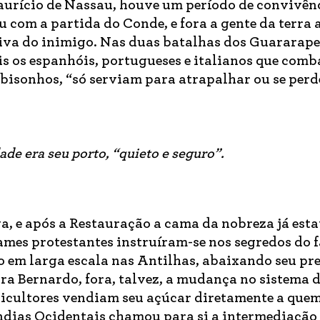
urício de Nassau, houve um período de convivên
u com a partida do Conde, e fora a gente da terra 
tiva do inimigo. Nas duas batalhas dos Guararape
is os espanhóis, portugueses e italianos que com
 bisonhos, “só serviam para atrapalhar ou se perd
ade era seu porto, “quieto e seguro”.
, e após a Restauração a cama da nobreza já estav
ames protestantes instruíram-se nos segredos do 
o em larga escala nas Antilhas, abaixando seu pr
ra Bernardo, fora, talvez, a mudança no sistema 
ricultores vendiam seu açúcar diretamente a que
ndias Ocidentais chamou para si a intermediação