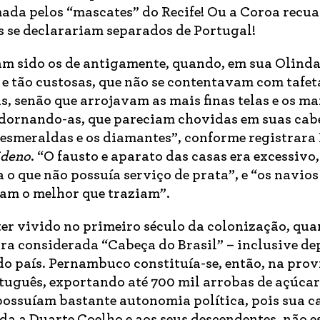
ada pelos “mascates” do Recife! Ou a Coroa recu
s se declarariam separados de Portugal!
am sido os de antigamente, quando, em sua Olind
e tão custosas, que não se contentavam com tafet
, senão que arrojavam as mais finas telas e os ma
 adornando-as, que pareciam chovidas em suas cab
s esmeraldas e os diamantes”, conforme registrara 
ideno
. “O fausto e aparato das casas era excessivo
 o que não possuía serviço de prata”, e “os navios
am o melhor que traziam”.
ter vivido no primeiro século da colonização, qu
ra considerada “Cabeça do Brasil” – inclusive de
do país. Pernambuco constituía-se, então, na prov
tuguês, exportando até 700 mil arrobas de açúcar
possuíam bastante autonomia política, pois sua c
ida a Duarte Coelho e aos seus descendentes, não 