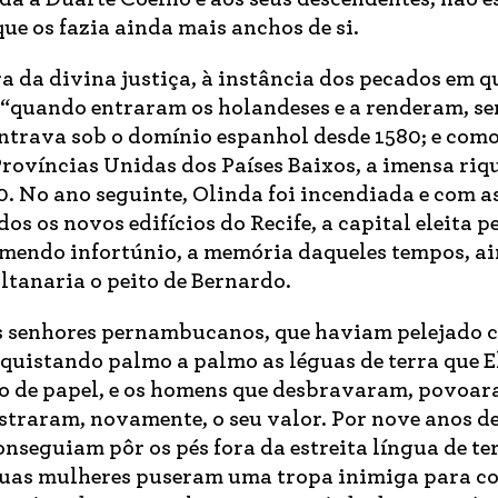
que os fazia ainda mais anchos de si.
ra da divina justiça, à instância dos pecados em q
 “quando entraram os holandeses e a renderam, s
ontrava sob o domínio espanhol desde 1580; e com
rovíncias Unidas dos Países Baixos, a imensa riq
. No ano seguinte, Olinda foi incendiada e com a
s os novos edifícios do Recife, a capital eleita p
remendo infortúnio, a memória daqueles tempos, a
ltanaria o peito de Bernardo.
s senhores pernambucanos, que haviam pelejado 
nquistando palmo a palmo as léguas de terra que El
o de papel, e os homens que desbravaram, povoar
ostraram, novamente, o seu valor. Por nove anos 
nseguiam pôr os pés fora da estreita língua de te
suas mulheres puseram uma tropa inimiga para co