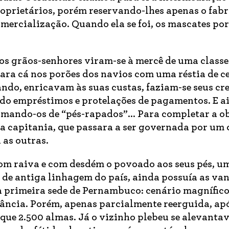
roprietários, porém reservando-lhes apenas o fabr
mercialização. Quando ela se foi, os mascates po
os grãos-senhores viram-se à mercê de uma classe 
ara cá nos porões dos navios com uma réstia de c
ndo, enricavam às suas custas, faziam-se seus cr
o empréstimos e protelações de pagamentos. E a
mando-os de “pés-rapados”... Para completar a ob
da capitania, que passara a ser governada por um 
 as outras.
om raiva e com desdém o povoado aos seus pés, u
 e de antiga linhagem do país, ainda possuía as va
a primeira sede de Pernambuco: cenário magnífico
dância. Porém, apenas parcialmente reerguida, ap
que 2.500 almas. Já o vizinho plebeu se alevanta