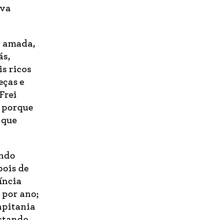
ava
a amada,
ás,
is ricos
eças e
Frei
, porque
 que
ando
pois de
íncia
 por ano;
apitania
estando