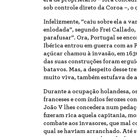
sob controle direto da Coroa –, o 
Infelizmente, “caiu sobre ela a va
enlodada”, segundo Frei Callado,
parafusar”. Ora, Portugal se enc
Ibérica entrou em guerra com as P
açúcar chamou à invasão, em 1630
das suas construções foram erguido
batavos. Mas, a despeito desse t
muito viva, também estufava de a
Durante a ocupação holandesa, o
franceses e com índios ferozes co
João V lhes concedera num pedaç
fizeram rica aquela capitania, m
combate aos invasores, que mal co
qual se haviam arranchado. Até 