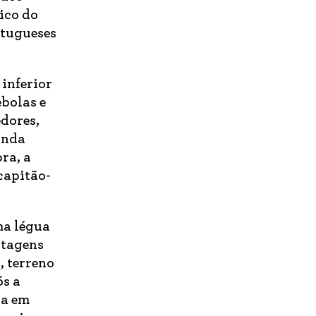
ico do
rtugueses
inferior
ebolas e
edores,
inda
ra, a
capitão-
ma légua
ntagens
, terreno
ós a
va em