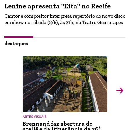
Lenine apresenta "Eita" no Recife
A
Cantor e compositor interpreta repertório do novo disco
Ne
em show no sábado (8/8), às 21h, no Teatro Guararapes
p
em
lo
d
ão
destaques
ARTES VISUAIS
Brennand faz abertura do
ateliê e da itinerância da 36ª