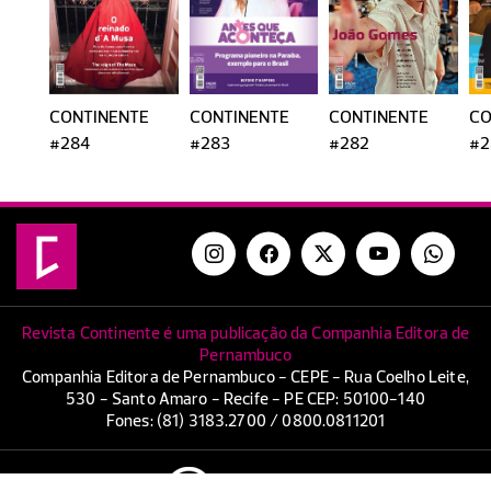
CONTINENTE
CONTINENTE
CONTINENTE
CO
#284
#283
#282
#2
Revista Continente é uma publicação da Companhia Editora de
Pernambuco
Companhia Editora de Pernambuco - CEPE - Rua Coelho Leite,
530 - Santo Amaro - Recife - PE CEP: 50100-140
Fones: (81) 3183.2700 / 0800.0811201