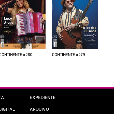
CONTINENTE #280
CONTINENTE #279
CONT
TA
EXPEDIENTE
DIGITAL
ARQUIVO