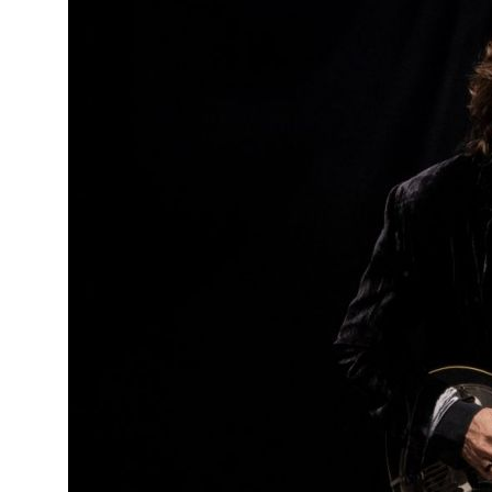
o
ado em
eiras,
ife,
ade a
va