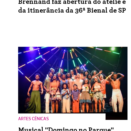
Brennand faz abertura do ateliê e
da itinerância da 36ª Bienal de SP
ARTES CÊNICAS
Musical "Domingo no Parque"