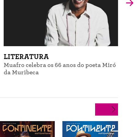
LITERATURA
Muafro celebra os 66 anos do poeta Miró
G
da Muribeca
d