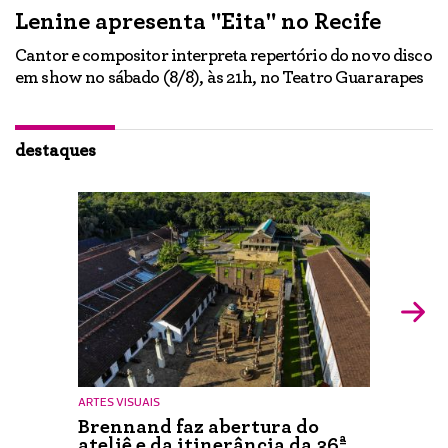
Lenine apresenta "Eita" no Recife
A
Cantor e compositor interpreta repertório do novo disco
Ne
em show no sábado (8/8), às 21h, no Teatro Guararapes
p
em
lo
d
ão
destaques
ARTES VISUAIS
Brennand faz abertura do
ateliê e da itinerância da 36ª