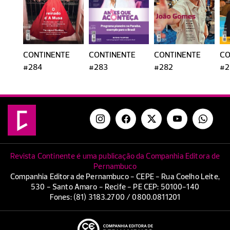
CONTINENTE
CONTINENTE
CONTINENTE
CO
#284
#283
#282
#2
Revista Continente é uma publicação da Companhia Editora de
Pernambuco
Companhia Editora de Pernambuco - CEPE - Rua Coelho Leite,
530 - Santo Amaro - Recife - PE CEP: 50100-140
Fones: (81) 3183.2700 / 0800.0811201