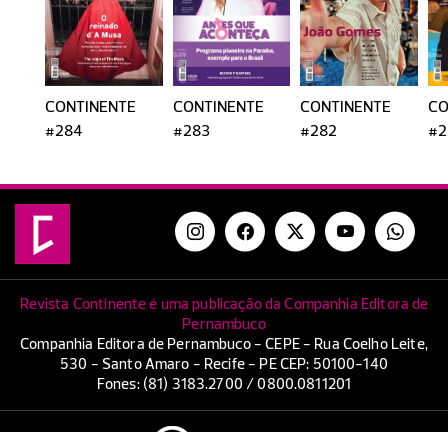
CONTINENTE
CONTINENTE
CONTINENTE
CO
#284
#283
#282
#2
Revista Continente é uma publicação da Companhia Editora de
Pernambuco
Companhia Editora de Pernambuco - CEPE - Rua Coelho Leite,
530 - Santo Amaro - Recife - PE CEP: 50100-140
Fones: (81) 3183.2700 / 0800.0811201