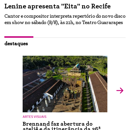
Lenine apresenta "Eita" no Recife
A
Cantor e compositor interpreta repertório do novo disco
Ne
em show no sábado (8/8), às 21h, no Teatro Guararapes
p
em
lo
d
ão
destaques
ARTES VISUAIS
Brennand faz abertura do
ateliê e da itinerância da 36ª