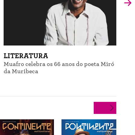
LITERATURA
Muafro celebra os 66 anos do poeta Miró
G
da Muribeca
d