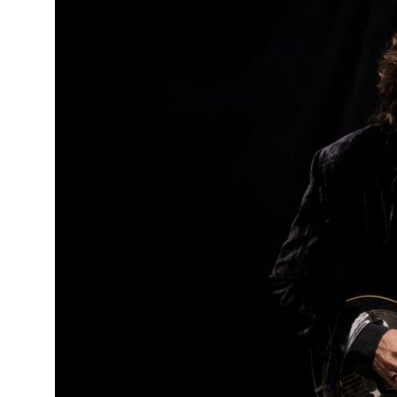
o
ado em
eiras,
ife,
ade a
va