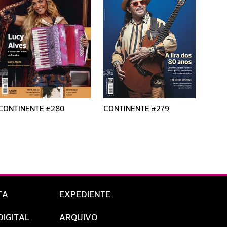
CONTINENTE #280
CONTINENTE #279
CONT
TA
EXPEDIENTE
DIGITAL
ARQUIVO