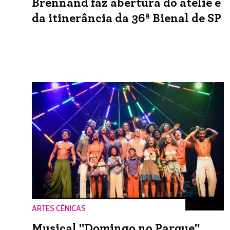
Brennand faz abertura do ateliê e
da itinerância da 36ª Bienal de SP
ARTES CÊNICAS
Musical "Domingo no Parque"