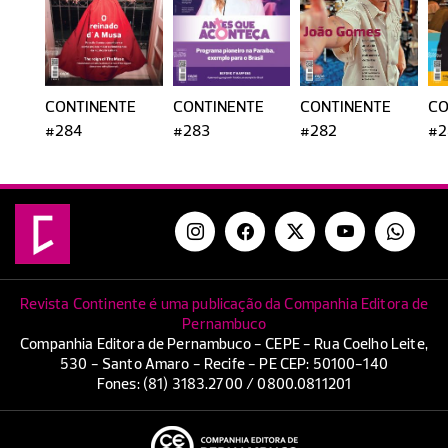
CONTINENTE
CONTINENTE
CONTINENTE
CO
#284
#283
#282
#2
Revista Continente é uma publicação da Companhia Editora de
Pernambuco
Companhia Editora de Pernambuco - CEPE - Rua Coelho Leite,
530 - Santo Amaro - Recife - PE CEP: 50100-140
Fones: (81) 3183.2700 / 0800.0811201