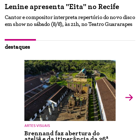
Lenine apresenta "Eita" no Recife
A
Cantor e compositor interpreta repertório do novo disco
Ne
em show no sábado (8/8), às 21h, no Teatro Guararapes
p
em
lo
d
ão
destaques
ARTES VISUAIS
Brennand faz abertura do
ateliê e da itinerância da 36ª