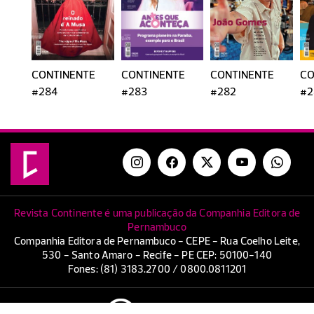
CONTINENTE
CONTINENTE
CONTINENTE
CO
#284
#283
#282
#2
Revista Continente é uma publicação da Companhia Editora de
Pernambuco
Companhia Editora de Pernambuco - CEPE - Rua Coelho Leite,
530 - Santo Amaro - Recife - PE CEP: 50100-140
Fones: (81) 3183.2700 / 0800.0811201