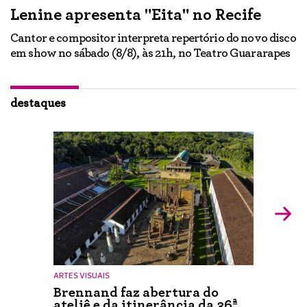
Lenine apresenta "Eita" no Recife
A
Cantor e compositor interpreta repertório do novo disco
Ne
em show no sábado (8/8), às 21h, no Teatro Guararapes
p
em
lo
d
ão
destaques
ARTES VISUAIS
Brennand faz abertura do
ateliê e da itinerância da 36ª