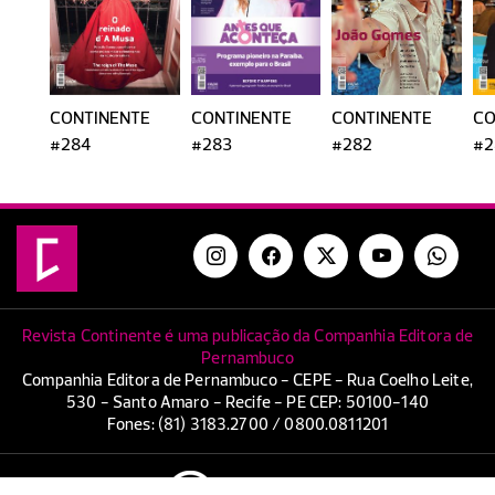
CONTINENTE
CONTINENTE
CONTINENTE
CO
#284
#283
#282
#2
Revista Continente é uma publicação da Companhia Editora de
Pernambuco
Companhia Editora de Pernambuco - CEPE - Rua Coelho Leite,
530 - Santo Amaro - Recife - PE CEP: 50100-140
Fones: (81) 3183.2700 / 0800.0811201