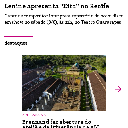
Lenine apresenta "Eita" no Recife
A
Cantor e compositor interpreta repertório do novo disco
Ne
em show no sábado (8/8), às 21h, no Teatro Guararapes
p
em
lo
d
ão
destaques
ARTES VISUAIS
Brennand faz abertura do
ateliê e da itinerância da 36ª