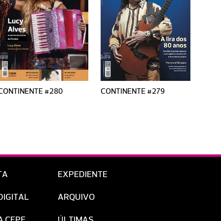
CONTINENTE #280
CONTINENTE #279
CONT
TA
EXPEDIENTE
DIGITAL
ARQUIVO
A CEPE
ÚLTIMAS