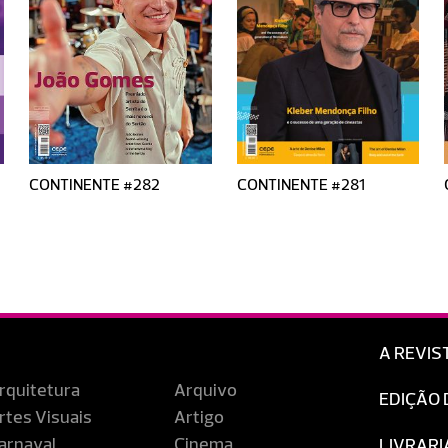
CONTINENTE #282
CONTINENTE #281
A REVIS
rquitetura
Arquivo
EDIÇÃO 
rtes Visuais
Artigo
arnaval
Cinema
LIVRARI