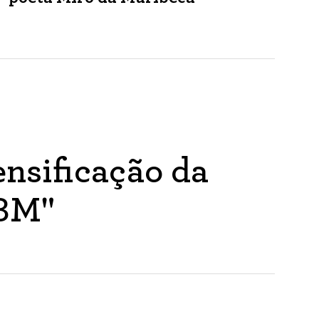
nsificação da
ABM"