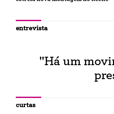
entrevista
"Há um movim
pre
curtas