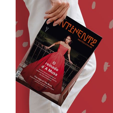
o
ado em
eiras,
ife,
ade a
va