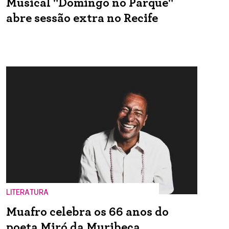
Musical "Domingo no Parque"
abre sessão extra no Recife
LITERATURA
Muafro celebra os 66 anos do
poeta Miró da Muribeca