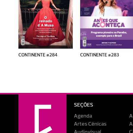
CONTINENTE #284
CONTINENTE #283
SEÇÕES
Agenda
A
Artes Cênicas
A
Audiovisual
C