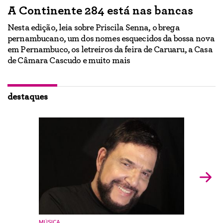
A Continente 284 está nas bancas
“
a
Nesta edição, leia sobre Priscila Senna, o brega
pernambucano, um dos nomes esquecidos da bossa nova
E
em Pernambuco, os letreiros da feira de Caruaru, a Casa
lo
h
de Câmara Cascudo e muito mais
ão
Ig
br
destaques
MÚSICA