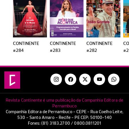
CONTINENTE
CONTINENTE
CONTINENTE
CO
#284
#283
#282
#2
Revista Continente é uma publicação da Companhia Editora de
Pernambuco
Companhia Editora de Pernambuco - CEPE - Rua Coelho Leite,
530 - Santo Amaro - Recife - PE CEP: 50100-140
Fones: (81) 3183.2700 / 0800.0811201