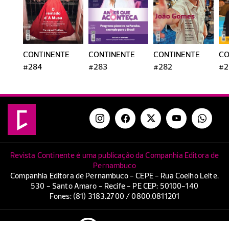
CONTINENTE
CONTINENTE
CONTINENTE
CO
#284
#283
#282
#2
Revista Continente é uma publicação da Companhia Editora de
Pernambuco
Companhia Editora de Pernambuco - CEPE - Rua Coelho Leite,
530 - Santo Amaro - Recife - PE CEP: 50100-140
Fones: (81) 3183.2700 / 0800.0811201