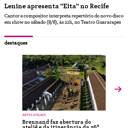
Lenine apresenta "Eita" no Recife
A
Cantor e compositor interpreta repertório do novo disco
Ne
em show no sábado (8/8), às 21h, no Teatro Guararapes
p
em
lo
d
ão
destaques
ARTES VISUAIS
Brennand faz abertura do
ateliê e da itinerância da 36ª