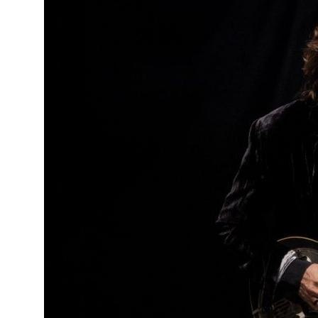
o
ado em
eiras,
ife,
ade a
va