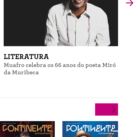
LITERATURA
Muafro celebra os 66 anos do poeta Miró
G
da Muribeca
d