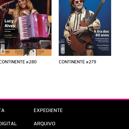
CONTINENTE #280
CONTINENTE #279
CONT
TA
EXPEDIENTE
DIGITAL
ARQUIVO