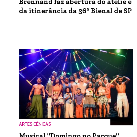
Brennand faz abertura do ateliê e
da itinerância da 36ª Bienal de SP
ARTES CÊNICAS
Musical "Domingo no Parque"