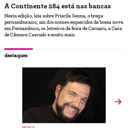
A Continente 284 está nas bancas
“
a
Nesta edição, leia sobre Priscila Senna, o brega
pernambucano, um dos nomes esquecidos da bossa nova
E
em Pernambuco, os letreiros da feira de Caruaru, a Casa
lo
h
de Câmara Cascudo e muito mais
ão
Ig
br
destaques
MÚSICA