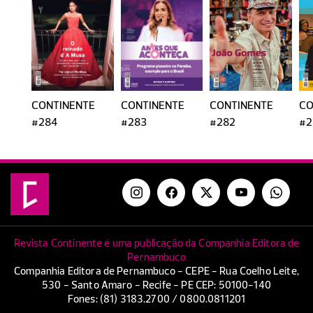
CONTINENTE
CONTINENTE
CONTINENTE
CO
#284
#283
#282
#2
Revista Continente é uma publicação da Companhia Editora de
Pernambuco
Companhia Editora de Pernambuco - CEPE - Rua Coelho Leite,
530 - Santo Amaro - Recife - PE CEP: 50100-140
Fones: (81) 3183.2700 / 0800.0811201