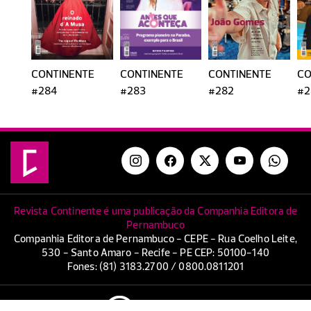
CONTINENTE
CONTINENTE
CONTINENTE
CO
#284
#283
#282
#2
Revista Continente é uma publicação da Companhia Editora de
Pernambuco
Companhia Editora de Pernambuco - CEPE - Rua Coelho Leite,
530 - Santo Amaro - Recife - PE CEP: 50100-140
Fones: (81) 3183.2700 / 0800.0811201