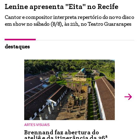
Lenine apresenta "Eita" no Recife
A
Cantor e compositor interpreta repertório do novo disco
Ne
em show no sábado (8/8), às 21h, no Teatro Guararapes
p
em
lo
d
ão
destaques
ARTES VISUAIS
Brennand faz abertura do
ateliê e da itinerância da 36ª