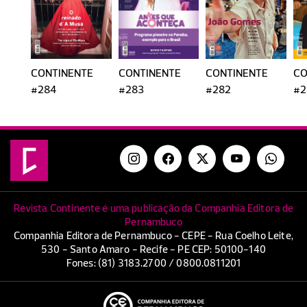
CONTINENTE
CONTINENTE
CONTINENTE
CO
#284
#283
#282
#2
Revista Continente é uma publicação da Companhia Editora de
Pernambuco
Companhia Editora de Pernambuco - CEPE - Rua Coelho Leite,
530 - Santo Amaro - Recife - PE CEP: 50100-140
Fones: (81) 3183.2700 / 0800.0811201