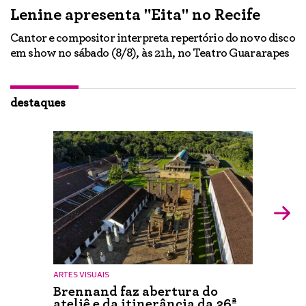
Lenine apresenta "Eita" no Recife
A
Cantor e compositor interpreta repertório do novo disco
Ne
em show no sábado (8/8), às 21h, no Teatro Guararapes
p
em
lo
d
ão
destaques
ARTES VISUAIS
Brennand faz abertura do
ateliê e da itinerância da 36ª