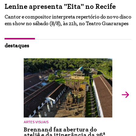
Lenine apresenta "Eita" no Recife
A
Cantor e compositor interpreta repertório do novo disco
Ne
em show no sábado (8/8), às 21h, no Teatro Guararapes
p
em
lo
d
ão
destaques
ARTES VISUAIS
Brennand faz abertura do
ateliê e da itinerância da 36ª