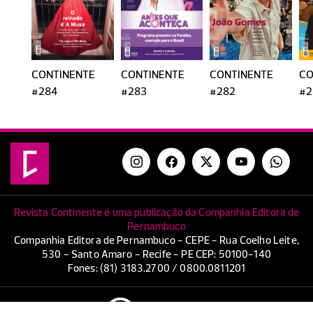
CONTINENTE
CONTINENTE
CONTINENTE
CO
#284
#283
#282
#2
Revista Continente é uma publicação da Companhia Editora de
Pernambuco
Companhia Editora de Pernambuco - CEPE - Rua Coelho Leite,
530 - Santo Amaro - Recife - PE CEP: 50100-140
Fones: (81) 3183.2700 / 0800.0811201