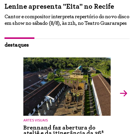
Lenine apresenta "Eita" no Recife
A
Cantor e compositor interpreta repertório do novo disco
Ne
em show no sábado (8/8), às 21h, no Teatro Guararapes
p
em
lo
d
ão
destaques
ARTES VISUAIS
Brennand faz abertura do
ateliê e da itinerância da 36ª