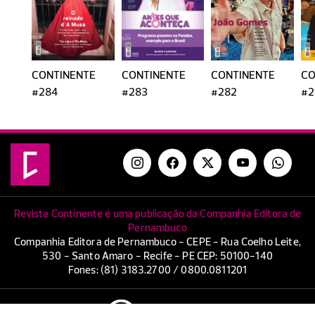
CONTINENTE
CONTINENTE
CONTINENTE
CO
#284
#283
#282
#2
Revista Continente é uma publicação da Companhia Editora de
Pernambuco
Companhia Editora de Pernambuco - CEPE - Rua Coelho Leite,
530 - Santo Amaro - Recife - PE CEP: 50100-140
Fones: (81) 3183.2700 / 0800.0811201