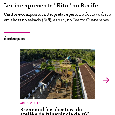
Lenine apresenta "Eita" no Recife
A
Cantor e compositor interpreta repertório do novo disco
Ne
em show no sábado (8/8), às 21h, no Teatro Guararapes
p
em
lo
d
ão
destaques
ARTES VISUAIS
Brennand faz abertura do
ateliê e da itinerância da 36ª