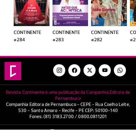
CONTINENTE
CONTINENTE
CONTINENTE
CO
#284
#283
#282
#2
Revista Continente é uma publicação da Companhia Editora de
Pernambuco
Companhia Editora de Pernambuco - CEPE - Rua Coelho Leite,
530 - Santo Amaro - Recife - PE CEP: 50100-140
Fones: (81) 3183.2700 / 0800.0811201