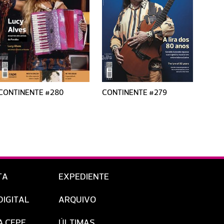
CONTINENTE #280
CONTINENTE #279
CONT
TA
EXPEDIENTE
DIGITAL
ARQUIVO
A CEPE
ÚLTIMAS