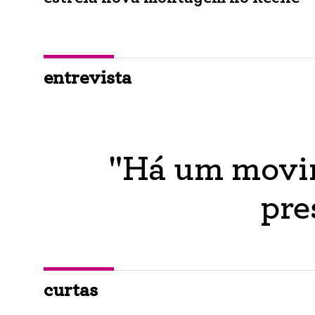
entrevista
"Há um movim
pre
curtas