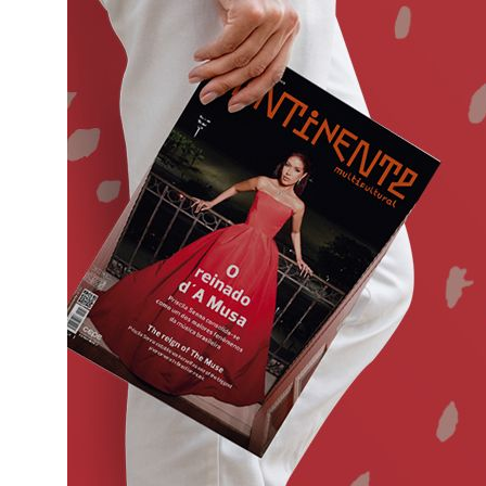
o
ado em
eiras,
ife,
ade a
va