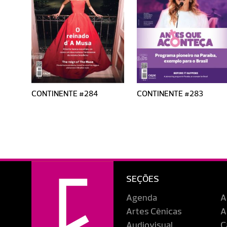
CONTINENTE #284
CONTINENTE #283
SEÇÕES
Agenda
A
Artes Cênicas
A
Audiovisual
C