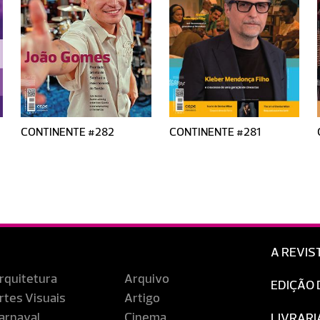
CONTINENTE #282
CONTINENTE #281
A REVIS
rquitetura
Arquivo
EDIÇÃO 
rtes Visuais
Artigo
arnaval
Cinema
LIVRARI