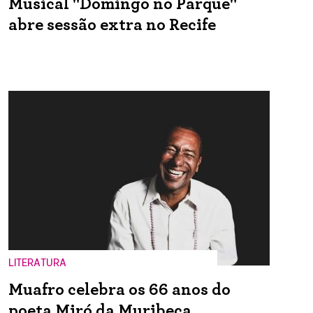
Musical "Domingo no Parque"
abre sessão extra no Recife
LITERATURA
Muafro celebra os 66 anos do
poeta Miró da Muribeca