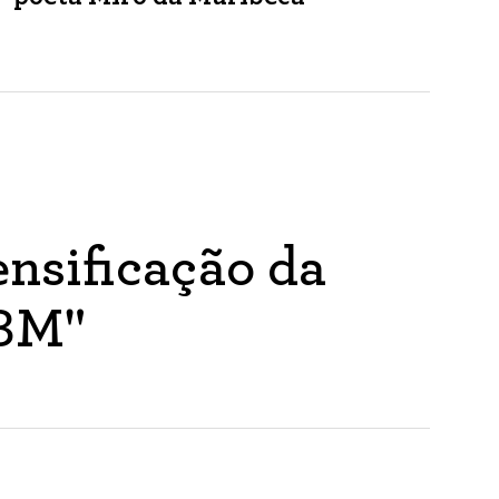
nsificação da
ABM"