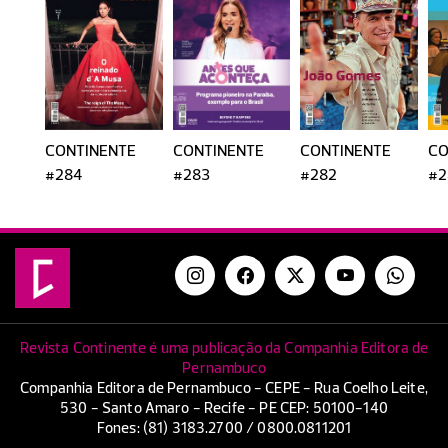
CONTINENTE
CONTINENTE
CONTINENTE
CO
#284
#283
#282
#2
Revista Continente é uma publicação da Companhia Editora de
Pernambuco
Companhia Editora de Pernambuco - CEPE - Rua Coelho Leite,
530 - Santo Amaro - Recife - PE CEP: 50100-140
Fones: (81) 3183.2700 / 0800.0811201