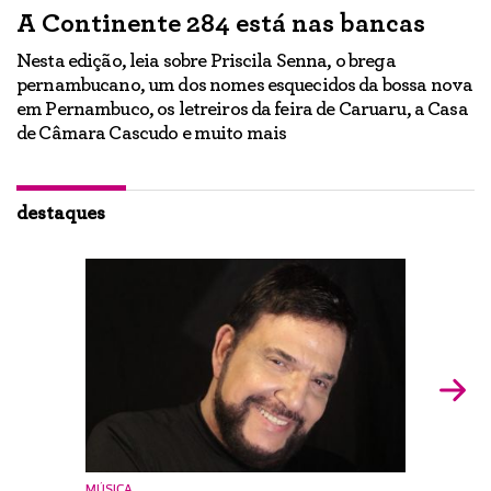
A Continente 284 está nas bancas
“
a
Nesta edição, leia sobre Priscila Senna, o brega
pernambucano, um dos nomes esquecidos da bossa nova
E
em Pernambuco, os letreiros da feira de Caruaru, a Casa
lo
h
de Câmara Cascudo e muito mais
ão
Ig
br
destaques
MÚSICA