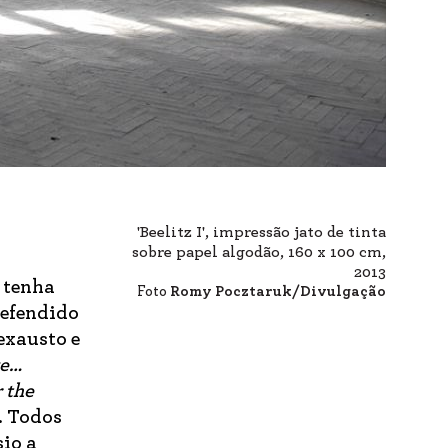
'Beelitz I', impressão jato de tinta
sobre papel algodão, 160 x 100 cm,
2013
e tenha
Foto
Romy Pocztaruk/Divulgação
defendido
exausto e
ve…
r the
. Todos
io a