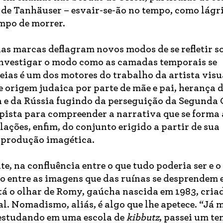
o de Tanhäuser – esvair-se-ão no tempo, como lág
empo de morrer.
as marcas deflagram novos modos de se refletir s
 Investigar o modo como as camadas temporais se
deias é um dos motores do trabalho da artista vis
 origem judaica por parte de mãe e pai, herança 
a e da Rússia fugindo da perseguição da Segunda
pista para compreender a narrativa que se forma 
alações, enfim, do conjunto erigido a partir de sua
 produção imagética.
e, na confluência entre o que tudo poderia ser e o
to entre as imagens que das ruínas se desprendem e
stá o olhar de Romy, gaúcha nascida em 1983, cria
l. Nomadismo, aliás, é algo que lhe apetece. “Já 
, estudando em uma escola de
kibbutz
, passei um t