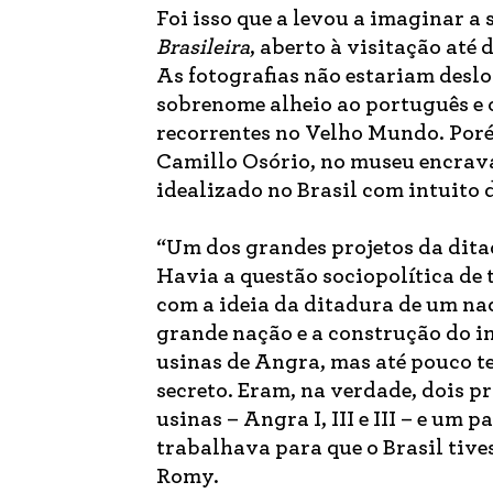
Foi isso que a levou a imaginar a 
Brasileira
, aberto à visitação at
As fotografias não estariam desl
sobrenome alheio ao português e 
recorrentes no Velho Mundo. Poré
Camillo Osório, no museu encrav
idealizado no Brasil com intuito 
“Um dos grandes projetos da ditad
Havia a questão sociopolítica de 
com a ideia da ditadura de um na
grande nação e a construção do i
usinas de Angra, mas até pouco t
secreto. Eram, na verdade, dois p
usinas – Angra I, III e III – e um p
trabalhava para que o Brasil tiv
Romy.