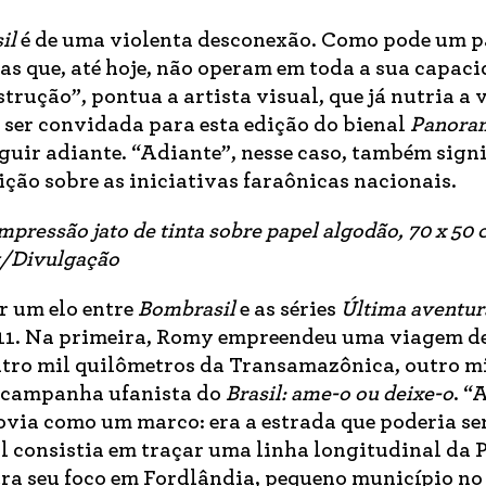
il
é de uma violenta desconexão. Como pode um p
as que, até hoje, não operam em toda a sua capac
trução”, pontua a artista visual, que já nutria a
o ser convidada para esta edição do bienal
Panora
guir adiante. “Adiante”, nesse caso, também signi
ção sobre as iniciativas faraônicas nacionais.
mpressão jato de tinta sobre papel algodão, 70 x 50
k/Divulgação
r um elo entre
Bombrasil
e as séries
Última aventur
011. Na primeira, Romy empreendeu uma viagem d
atro mil quilômetros da Transamazônica, outro m
a campanha ufanista do
Brasil: ame-o ou deixe-o
. “
ovia como um marco: era a estrada que poderia ser
al consistia em traçar uma linha longitudinal da 
ra seu foco em Fordlândia, pequeno município no 