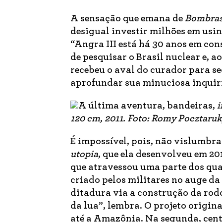
A sensação que emana de
Bombras
desigual investir milhões em usin
“Angra III está há 30 anos em cons
de pesquisar o Brasil nuclear e, a
recebeu o aval do curador para se
aprofundar sua minuciosa inquiri
A última aventura, bandeiras,
i
120 cm, 2011. Foto: Romy Pocztaru
É impossível, pois, não vislumbra
utopia
, que ela desenvolveu em 2
que atravessou uma parte dos qu
criado pelos militares no auge d
ditadura via a construção da rod
da lua”, lembra. O projeto origin
até a Amazônia. Na segunda, cent