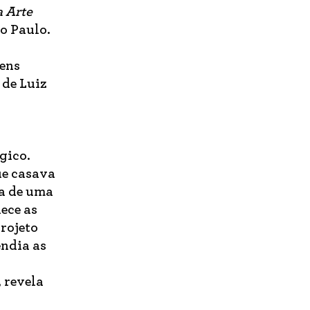
 Arte
o Paulo.
gens
 de Luiz
gico.
ue casava
ia de uma
ece as
rojeto
endia as
 revela