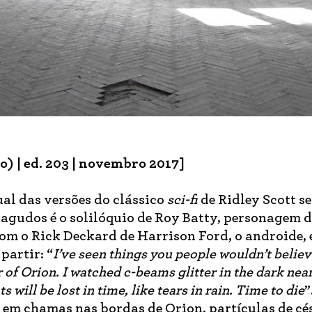
) | ed. 203 | novembro 2017]
ual das versões do clássico
sci-fi
de Ridley Scott s
agudos é o solilóquio de Roy Batty, personagem 
om o Rick Deckard de Harrison Ford, o androide, 
partir: “
I’ve seen things you people wouldn’t belie
r of Orion. I watched c-beams glitter in the dark nea
ill be lost in time, like tears in rain. Time to die
”
 em chamas nas bordas de Orion, partículas de cés