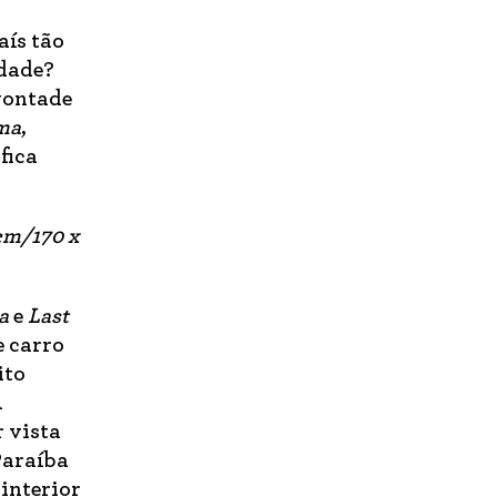
aís tão
idade?
 vontade
ma
,
fica
 cm/170 x
a
e
Last
e carro
ito
A
 vista
Paraíba
interior