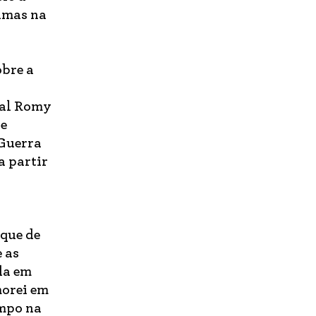
rimas na
obre a
ual Romy
de
 Guerra
a partir
 que de
 as
da em
morei em
empo na