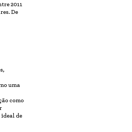
ntre 2011
res. De
s,
como uma
ação como
r
 ideal de