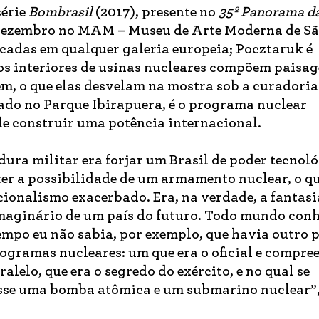
série
Bombrasil
(2017), presente no
35º Panorama da
é dezembro no MAM – Museu de Arte Moderna de Sã
ocadas em qualquer galeria europeia; Pocztaruk é
os interiores de usinas nucleares compõem paisa
m, o que elas desvelam na mostra sob a curadoria
ado no Parque Ibirapuera, é o programa nuclear
de construir uma potência internacional.
ura militar era forjar um Brasil de poder tecnoló
ter a possibilidade de um armamento nuclear, o q
cionalismo exacerbado. Era, na verdade, a fantas
maginário de um país do futuro. Todo mundo conh
empo eu não sabia, por exemplo, que havia outro p
rogramas nucleares: um que era o oficial e compre
aralelo, que era o segredo do exército, e no qual se
esse uma bomba atômica e um submarino nuclear”,