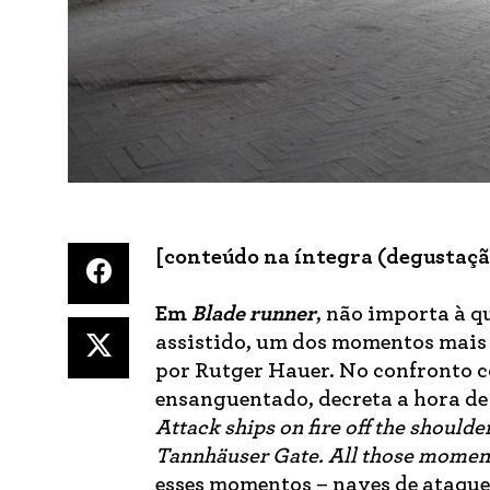
[conteúdo na íntegra (degustação
Em
Blade runner
, não importa à q
assistido, um dos momentos mais 
por Rutger Hauer. No confronto c
ensanguentado, decreta a hora de 
Attack ships on fire off the shoulde
Tannhäuser Gate. All those moments w
esses momentos – naves de ataque