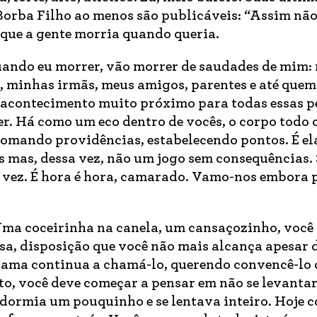
 Borba Filho ao menos são publicáveis: “Assim não
que a gente morria quando queria.
uando eu morrer, vão morrer de saudades de mim:
s, minhas irmãs, meus amigos, parentes e até que
acontecimento muito próximo para todas essas p
er. Há como um eco dentro de vocês, o corpo todo 
 tomando providências, estabelecendo pontos. É el
 mas, dessa vez, não um jogo sem consequências.
a vez. É hora é hora, camarado. Vamo-nos embora p
Uma coceirinha na canela, um cansaçozinho, você
a, disposição que você não mais alcança apesar d
cama continua a chamá-lo, querendo convencê-lo 
eito, você deve começar a pensar em não se levanta
 dormia um pouquinho e se lentava inteiro. Hoje 