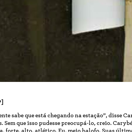
7]
ente sabe que está chegando na estação”, disse Ca
. Sem que isso pudesse preocupá-lo, creio. Caryb
, forte, alto, atlético. Eu, meio balofo. Suas últim