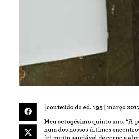
[conteúdo da ed. 195 | março 201
Meu octogésimo
quinto ano. “A g
num dos nossos últimos encontros
foi muito saudável de corpo e alma