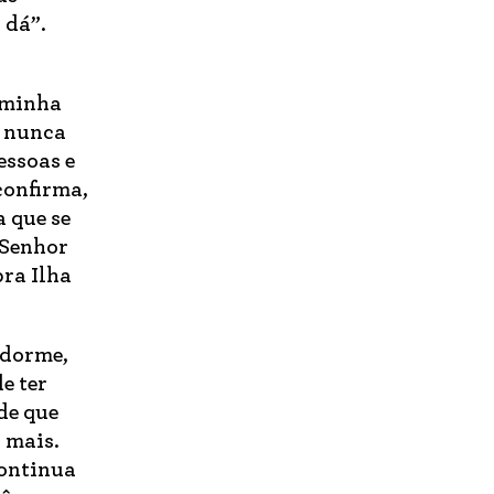
 dá”.
 minha
m nunca
essoas e
confirma,
a que se
 Senhor
ra Ilha
 dorme,
e ter
de que
r mais.
continua