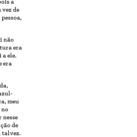
ois a
m vez de
 pessoa,
i não
tura era
a ele.
e era
da,
azul-
ca, meu
 no
r nesse
ução de
 talvez.