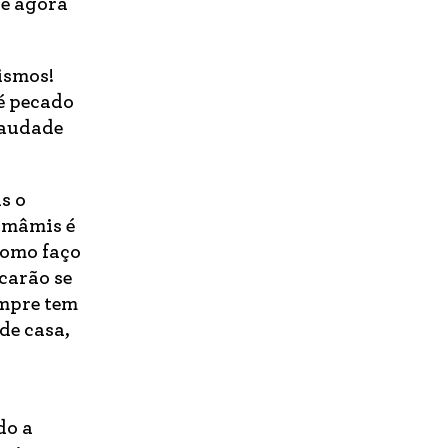
cê agora
ismos!
é pecado
saudade
s o
nomâmis é
como faço
carão se
empre tem
de casa,
a
do a