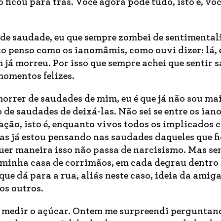
 ficou para trás. Você agora pode tudo, isto é, vo
r de saudade, eu que sempre zombei de sentimental
 penso como os ianomâmis, como ouvi dizer: lá, 
 já morreu. Por isso que sempre achei que sentir 
omentos felizes.
orrer de saudades de mim, eu é que já não sou mai
 de saudades de deixá-las. Não sei se entre os ia
ação, isto é, enquanto vivos todos os implicados 
s já estou pensando nas saudades daqueles que fi
uer maneira isso não passa de narcisismo. Mas s
 minha casa de corrimãos, em cada degrau dentro 
ue dá para a rua, aliás neste caso, ideia da amig
os outros.
a medir o açúcar. Ontem me surpreendi perguntan