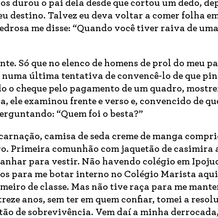
s durou o pai dela desde que cortou um dedo, dep
eu destino. Talvez eu deva voltar a comer folha e
edrosa me disse: “Quando você tiver raiva de uma
nte. Só que no elenco de homens de prol do meu pa
eu numa última tentativa de convencê-lo de que pin
do o cheque pelo pagamento de um quadro, mostrei 
ra, ele examinou frente e verso e, convencido de qu
erguntando: “Quem foi o besta?”
ncarnação, camisa de seda creme de manga compri
o. Primeira comunhão com jaquetão de casimira 
panhar para vestir. Não havendo colégio em Ipoju
dos para me botar interno no Colégio Marista aqui
rimeiro de classe. Mas não tive raça para me mante
treze anos, sem ter em quem confiar, tomei a resol
tão de sobrevivência. Vem daí a minha derrocada,