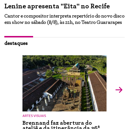
Lenine apresenta "Eita" no Recife
A
Cantor e compositor interpreta repertório do novo disco
Ne
em show no sábado (8/8), às 21h, no Teatro Guararapes
p
em
lo
d
ão
destaques
ARTES VISUAIS
Brennand faz abertura do
ateliê e da itinerância da 36ª