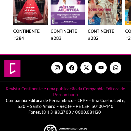
CONTINENTE
CONTINENTE
CONTINENTE
CO
#284
#283
#282
#2
Revista Continente é uma publicação da Companhia Editora de
Pernambuco
Companhia Editora de Pernambuco - CEPE - Rua Coelho Leite,
530 - Santo Amaro - Recife - PE CEP: 50100-140
Fones: (81) 3183.2700 / 0800.0811201