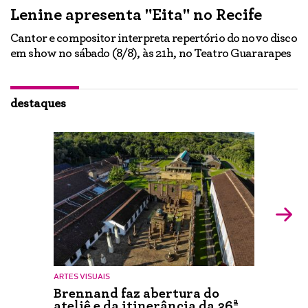
Lenine apresenta "Eita" no Recife
A
Cantor e compositor interpreta repertório do novo disco
Ne
em show no sábado (8/8), às 21h, no Teatro Guararapes
p
em
lo
d
ão
destaques
ARTES VISUAIS
Brennand faz abertura do
ateliê e da itinerância da 36ª