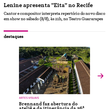
Lenine apresenta "Eita" no Recife
A
Cantor e compositor interpreta repertório do novo disco
Ne
em show no sábado (8/8), às 21h, no Teatro Guararapes
p
em
lo
d
ão
destaques
ARTES VISUAIS
Brennand faz abertura do
ateliê e da itinerância da 36ª