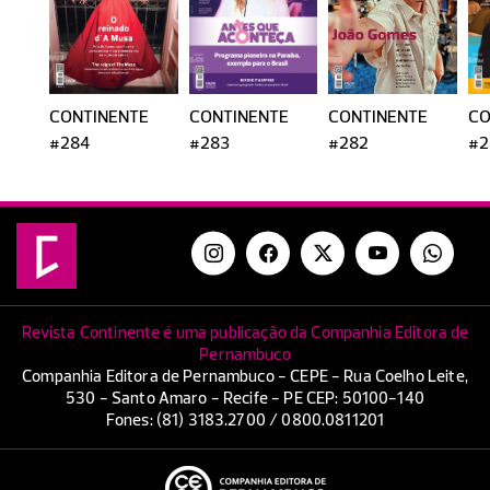
CONTINENTE
CONTINENTE
CONTINENTE
CO
#284
#283
#282
#2
Revista Continente é uma publicação da Companhia Editora de
Pernambuco
Companhia Editora de Pernambuco - CEPE - Rua Coelho Leite,
530 - Santo Amaro - Recife - PE CEP: 50100-140
Fones: (81) 3183.2700 / 0800.0811201