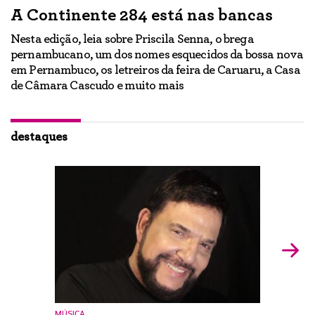
A Continente 284 está nas bancas
“
a
Nesta edição, leia sobre Priscila Senna, o brega
pernambucano, um dos nomes esquecidos da bossa nova
E
em Pernambuco, os letreiros da feira de Caruaru, a Casa
lo
h
de Câmara Cascudo e muito mais
ão
Ig
br
destaques
MÚSICA