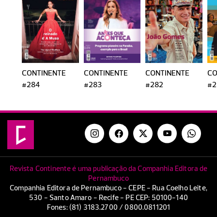
CONTINENTE
CONTINENTE
CONTINENTE
CO
#284
#283
#282
#2
Revista Continente é uma publicação da Companhia Editora de
Pernambuco
Companhia Editora de Pernambuco - CEPE - Rua Coelho Leite,
530 - Santo Amaro - Recife - PE CEP: 50100-140
Fones: (81) 3183.2700 / 0800.0811201