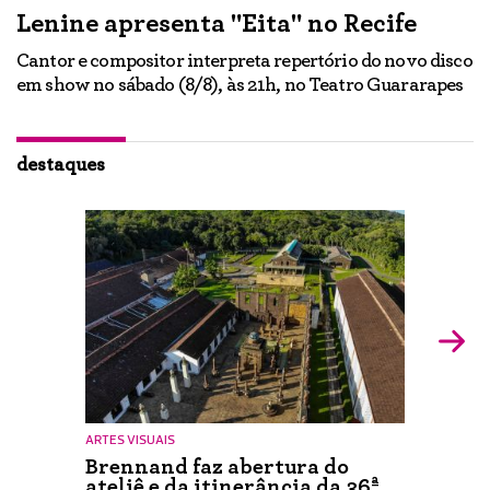
Lenine apresenta "Eita" no Recife
A
Cantor e compositor interpreta repertório do novo disco
Ne
em show no sábado (8/8), às 21h, no Teatro Guararapes
p
em
lo
d
ão
destaques
ARTES VISUAIS
Brennand faz abertura do
ateliê e da itinerância da 36ª