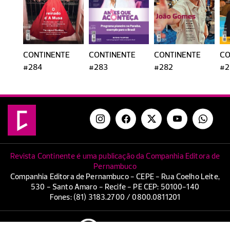
CONTINENTE
CONTINENTE
CONTINENTE
CO
#284
#283
#282
#2
Revista Continente é uma publicação da Companhia Editora de
Pernambuco
Companhia Editora de Pernambuco - CEPE - Rua Coelho Leite,
530 - Santo Amaro - Recife - PE CEP: 50100-140
Fones: (81) 3183.2700 / 0800.0811201