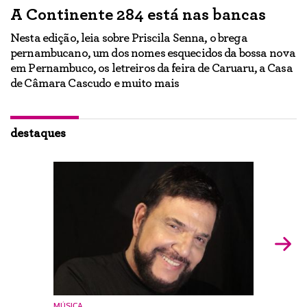
A Continente 284 está nas bancas
“
a
Nesta edição, leia sobre Priscila Senna, o brega
pernambucano, um dos nomes esquecidos da bossa nova
E
em Pernambuco, os letreiros da feira de Caruaru, a Casa
lo
h
de Câmara Cascudo e muito mais
ão
Ig
br
destaques
MÚSICA