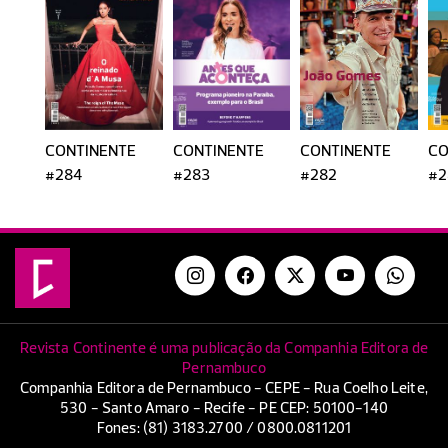
CONTINENTE
CONTINENTE
CONTINENTE
CO
#284
#283
#282
#2
Revista Continente é uma publicação da Companhia Editora de
Pernambuco
Companhia Editora de Pernambuco - CEPE - Rua Coelho Leite,
530 - Santo Amaro - Recife - PE CEP: 50100-140
Fones: (81) 3183.2700 / 0800.0811201