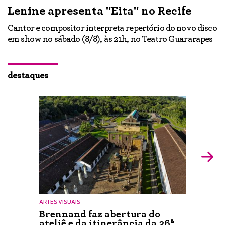
Lenine apresenta "Eita" no Recife
A
Cantor e compositor interpreta repertório do novo disco
Ne
em show no sábado (8/8), às 21h, no Teatro Guararapes
p
em
lo
d
ão
destaques
ARTES VISUAIS
Brennand faz abertura do
ateliê e da itinerância da 36ª