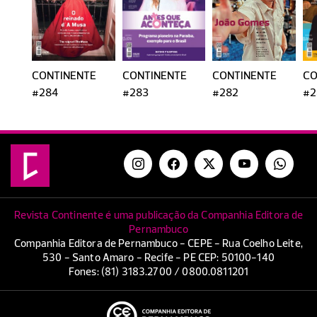
CONTINENTE
CONTINENTE
CONTINENTE
CO
#284
#283
#282
#2
Revista Continente é uma publicação da Companhia Editora de
Pernambuco
Companhia Editora de Pernambuco - CEPE - Rua Coelho Leite,
530 - Santo Amaro - Recife - PE CEP: 50100-140
Fones: (81) 3183.2700 / 0800.0811201